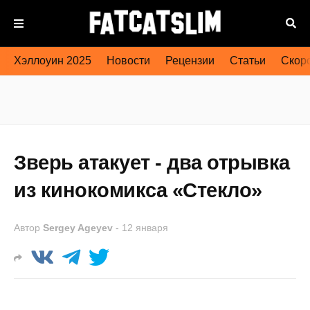
Хэллоуин 2025
Новости
Рецензии
Статьи
Скоро
Зверь атакует - два отрывка
из кинокомикса «Стекло»
Автор
Sergey Ageyev
-
12 января