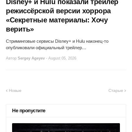
Disney+ и Hulu показали трейлер
режиссёрской версии хоррора
«Секретные материалы: Хочу
верить»
Стриминговые сервисы Disney+ и Hulu наконец-то
опубликовали официальный трейлер…
Автор
Sergey Ageyev
-
August 05, 2026
Новые
Старые
Не пропустите