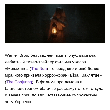
Warner Bros. без лишней помпы опубликовала
дебютный тизер-трейлер фильма ужасов
«Монахиня» (
The Nun
) - очередного и ещё более
мрачного приквела хоррор-франчайза «Заклятие»
(
The Conjuring
). В фильме про демона в
благопристойном обличье расскажут о том, откуда
и зачем пришло зло, истязающее супружескую
чету Уорренов.