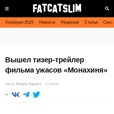
Хэллоуин 2025
Новости
Рецензии
Статьи
Скоро
Вышел тизер-трейлер
фильма ужасов «Монахиня»
Автор
Sergey Ageyev
-
13 июня