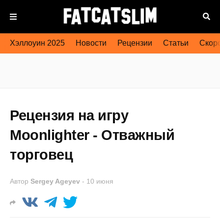
Хэллоуин 2025
Новости
Рецензии
Статьи
Скоро
Рецензия на игру
Moonlighter - Отважный
торговец
Автор
Sergey Ageyev
-
10 июня