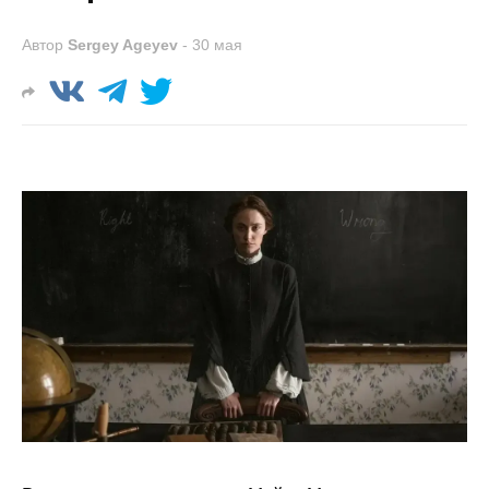
Автор
Sergey Ageyev
-
30 мая