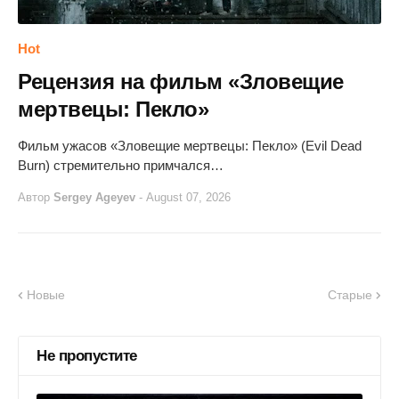
Hot
Рецензия на фильм «Зловещие
мертвецы: Пекло»
Фильм ужасов «Зловещие мертвецы: Пекло» (Evil Dead
Burn) стремительно примчался…
Автор
Sergey Ageyev
-
August 07, 2026
Новые
Старые
Не пропустите