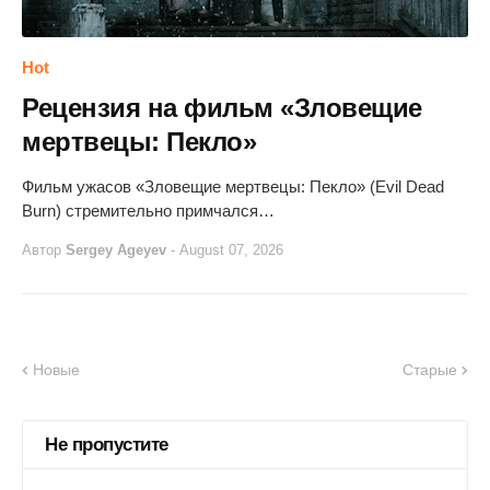
Hot
Рецензия на фильм «Зловещие
мертвецы: Пекло»
Фильм ужасов «Зловещие мертвецы: Пекло» (Evil Dead
Burn) стремительно примчался…
Автор
Sergey Ageyev
-
August 07, 2026
Новые
Старые
Не пропустите