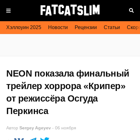
Хэллоуин 2025
Новости
Рецензии
Статьи
Скоро
NEON показала финальный
трейлер хоррора «Крипер»
от режиссёра Осгуда
Перкинса
Автор
Sergey Ageyev
-
06 ноября