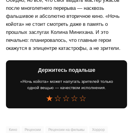
Обидно, но всё, что смог выдать мастер ужасов
после многолетнего перерыва — насквозь
фальшивое и абсолютно вторичное кино. «Ночь
койота» не стоит смотреть даже в память о
прошлых заслугах Колина Минихана. И это
печально: планировалось, что главные герои
окажутся в эпицентре катастрофы, а не зрители.
Держитесь подальше
«Ночь койота» может напугать зрителей только
одной вещью — качеством исполнения.
★☆☆☆☆
Кино
Рецензии
Рецензии на фильмы
Хоррор