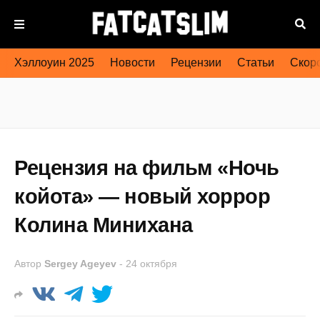
Хэллоуин 2025
Новости
Рецензии
Статьи
Скоро
Рецензия на фильм «Ночь
койота» — новый хоррор
Колина Минихана
Автор
Sergey Ageyev
-
24 октября