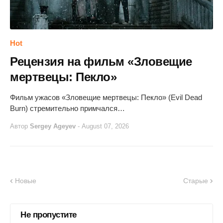
Hot
Рецензия на фильм «Зловещие
мертвецы: Пекло»
Фильм ужасов «Зловещие мертвецы: Пекло» (Evil Dead
Burn) стремительно примчался…
Автор
Sergey Ageyev
-
August 07, 2026
Новые
Старые
Не пропустите