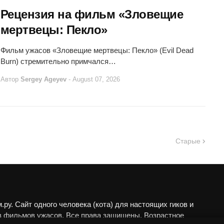
Рецензия на фильм «Зловещие
мертвецы: Пекло»
Фильм ужасов «Зловещие мертвецы: Пекло» (Evil Dead
Burn) стремительно примчался…
Автор
Sergey Ageyev
-
August 07, 2026
Старые
ру. Сайт одного человека (кота) для настоящих гиков и
в фильмов ужасов. Все права защищены. Возрастное