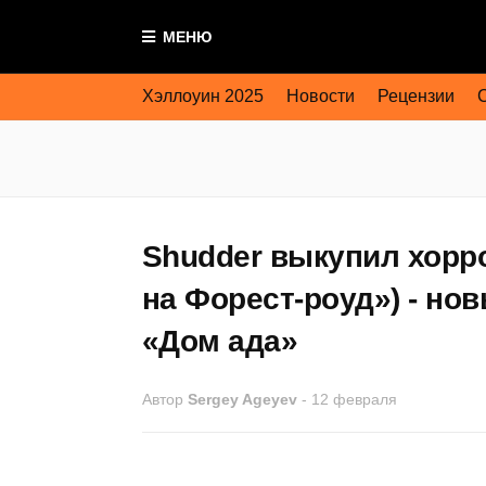
МЕНЮ
Хэллоуин 2025
Новости
Рецензии
Shudder выкупил хорро
на Форест-роуд») - но
«Дом ада»
Автор
Sergey Ageyev
-
12 февраля