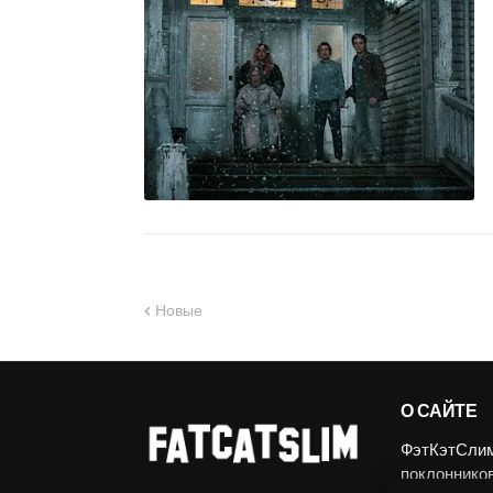
Новые
О САЙТЕ
ФэтКэтСлим.
поклоннико