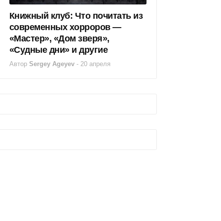
Книжный клуб: Что почитать из
современных хорроров —
«Мастер», «Дом зверя»,
«Судные дни» и другие
Автор
Sergey Ageyev
-
20 апреля