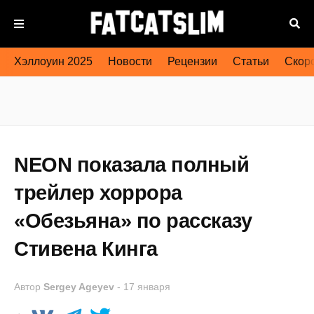
Хэллоуин 2025
Новости
Рецензии
Статьи
Скоро
NEON показала полный
трейлер хоррора
«Обезьяна» по рассказу
Стивена Кинга
Автор
Sergey Ageyev
-
17 января