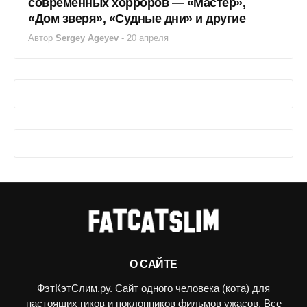
современных хорроров — «Мастер»,
«Дом зверя», «Судные дни» и другие
Автор
Sergey Ageyev
-
20 апреля
О САЙТЕ
ФэтКэтСлим.ру. Сайт одного человека (кота) для
настоящих гиков и поклонников фильмов ужасов. Все