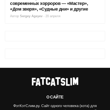
современных хорроров — «Мастер»,
«Дом зверя», «Судные дни» и другие
Автор
Sergey Ageyev
-
20 апреля
О САЙТЕ
ФэтКэтСлим.ру. Сайт одного человека (кота) для