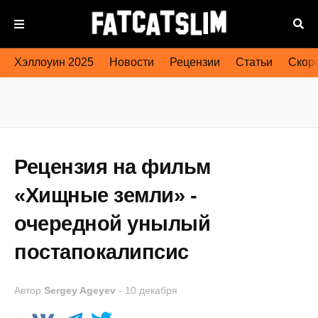
Хэллоуин 2025
Новости
Рецензии
Статьи
Скоро
Рецензия на фильм
«Хищные земли» -
очередной унылый
постапокалипсис
Автор
Sergey Ageyev
-
10 декабря