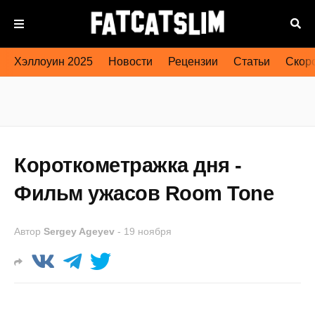
Хэллоуин 2025
Новости
Рецензии
Статьи
Скоро
Короткометражка дня -
Фильм ужасов Room Tone
Автор
Sergey Ageyev
-
19 ноября