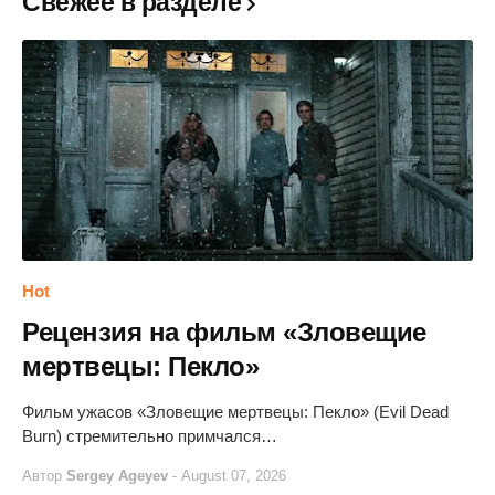
Свежее в разделе
Hot
Рецензия на фильм «Зловещие
мертвецы: Пекло»
Фильм ужасов «Зловещие мертвецы: Пекло» (Evil Dead
Burn) стремительно примчался…
Автор
Sergey Ageyev
-
August 07, 2026