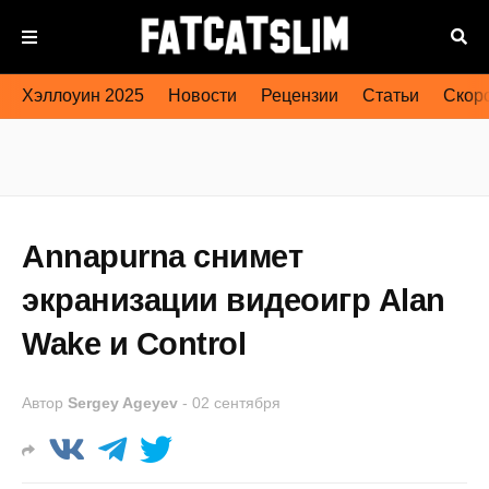
Хэллоуин 2025
Новости
Рецензии
Статьи
Скоро
Annapurna снимет
экранизации видеоигр Alan
Wake и Control
Автор
Sergey Ageyev
-
02 сентября