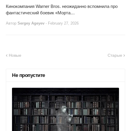
Кинокомпания Warner Bros. неожиданно вспомнила про
фантастический боевик «Морта…
Автор
Sergey Ageyev
-
February 27, 2026
Новые
Старые
Не пропустите