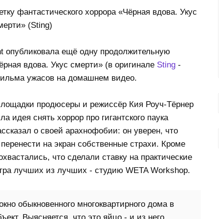
nt опубликовала ещё одну продолжительную
ёрная вдова. Укус смерти» (в оригинале
Sting
-
фильма ужасов на домашнем видео.
площадки продюсеры и режиссёр Кия Роуч-Тёрнер
ла идея снять хоррор про гигантского паука
ссказал о своей арахнофобии: он уверен, что
 перенести на экран собственные страхи. Кроме
охвастались, что сделали ставку на практические
тра лучших из лучших - студию WETA Workshop.
кно обыкновенного многоквартирного дома в
ект. Выясняется, что это яйцо - и из него