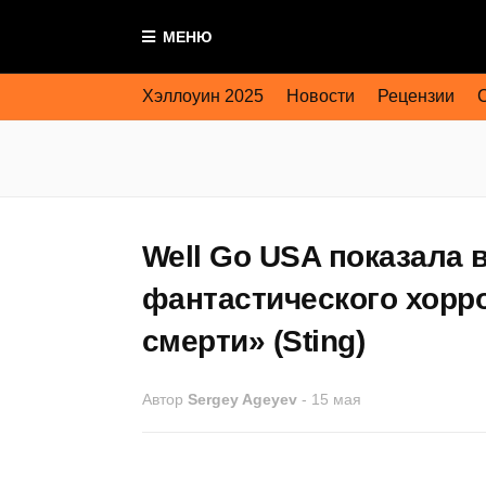
МЕНЮ
Хэллоуин 2025
Новости
Рецензии
Well Go USA показала
фантастического хорро
смерти» (Sting)
Автор
Sergey Ageyev
-
15 мая