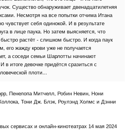
учок. Существо обнаруживает двенадцатилетняя
ксами. Несмотря на все попытки отчима Итана
но чувствует себя одинокой. И в результате
га в лице паука. Но затем выясняется, что
ыстро растёт - слишком быстро. И когда паук
, его жажду крови уже не получается
ает, а соседи семьи Шарлотты начинают
И в итоге девочке придётся сразиться с
овеческой плоти...
орр, Пенелопа Митчелл, Робин Невин, Нони
оллока, Тони Дж. Блэк, Роулэнд Холмс и Дэнни
вых сервисах и онлайн-кинотеатрах 14 мая 2024