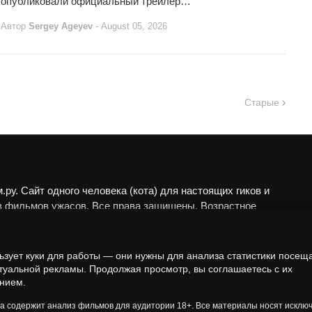
опубликовали официальный трейлер…
Автор
Sergey Ageyev
-
August 05, 2026
Старые
ру. Сайт одного человека (кота) для настоящих гиков и
в фильмов ужасов. Все права защищены. Возрастное
 18+.
алы представлены исключительно в развлекательных
ьзует куки для работы — они нужны для анализа статистики посещ
еских целях. Мы не пропагандируем запрещённые
туальной рекламы. Продолжая просмотр, вы соглашаетесь с их
нием.
а анализируем художественные произведения в рамках
 контекста.
та содержит анализ фильмов для аудитории 18+. Все материалы носят исклю