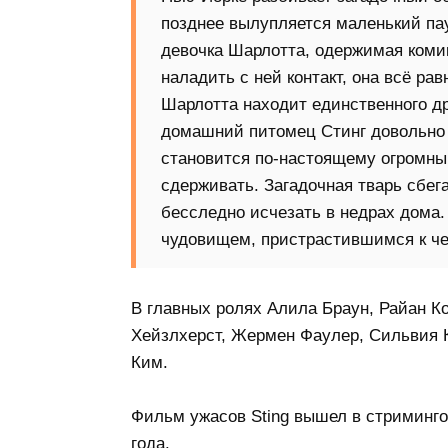
позднее вылупляется маленький па
девочка Шарлотта, одержимая коми
наладить с ней контакт, она всё рав
Шарлотта находит единственного дру
домашний питомец Стинг довольно б
становится по-настоящему огромным
сдерживать. Загадочная тварь сбег
бесследно исчезать в недрах дома. 
чудовищем, пристрастившимся к чел
В главных ролях Алила Браун, Райан К
Хейзлхерст, Жермен Фаулер, Сильвия К
Ким.
Фильм ужасов Sting вышел в стриминго
года.