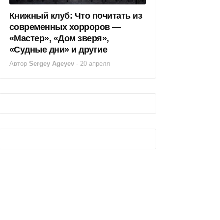
Книжный клуб: Что почитать из
современных хорроров —
«Мастер», «Дом зверя»,
«Судные дни» и другие
Автор
Sergey Ageyev
-
20 апреля