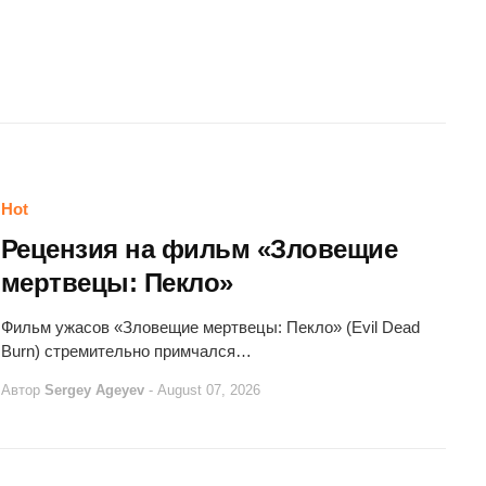
Hot
Рецензия на фильм «Зловещие
мертвецы: Пекло»
Фильм ужасов «Зловещие мертвецы: Пекло» (Evil Dead
Burn) стремительно примчался…
Автор
Sergey Ageyev
-
August 07, 2026