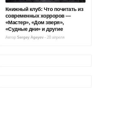
Книжный клуб: Что почитать из
современных хорроров —
«Мастер», «Дом зверя»,
«Судные дни» и другие
Автор
Sergey Ageyev
-
20 апреля