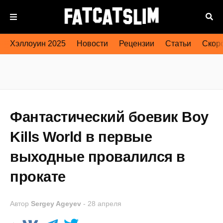
Хэллоуин 2025
Новости
Рецензии
Статьи
Скоро
Фантастический боевик Boy
Kills World в первые
выходные провалился в
прокате
Автор
Sergey Ageyev
-
28 апреля