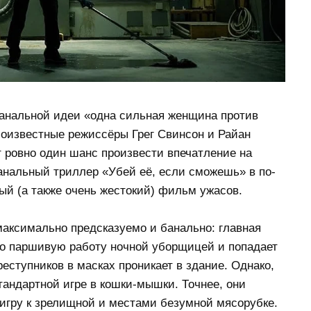
банальной идеи «одна сильная женщина против
лоизвестные режиссёры Грег Свинсон и Райан
ет ровно один шанс произвести впечатление на
банальный триллер «Убей её, если сможешь» в по-
й (а также очень жестокий) фильм ужасов.
аксимально предсказуемо и банально: главная
но паршивую работу ночной уборщицей и попадает
реступников в масках проникает в здание. Однако,
тандартной игре в кошки-мышки. Точнее, они
игру к зрелищной и местами безумной мясорубке.