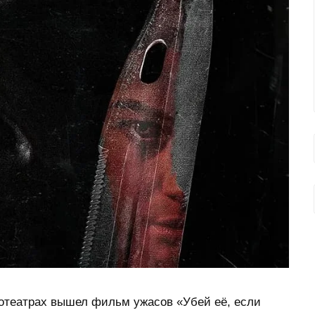
нотеатрах вышел фильм ужасов «Убей её, если