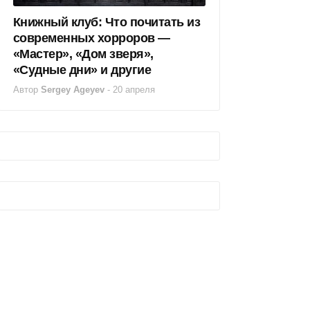
Книжный клуб: Что почитать из
современных хорроров —
«Мастер», «Дом зверя»,
«Судные дни» и другие
Автор
Sergey Ageyev
-
20 апреля