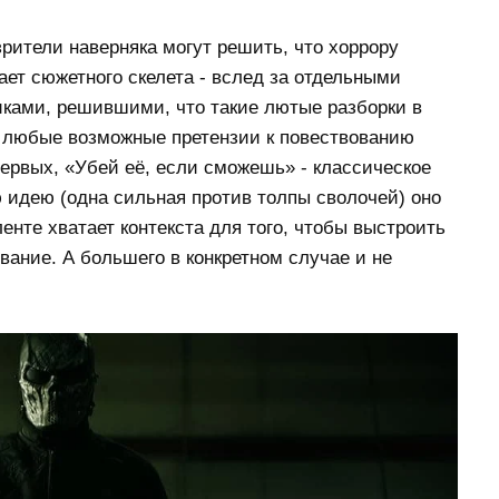
рители наверняка могут решить, что хоррору
ает сюжетного скелета - вслед за отдельными
ками, решившими, что такие лютые разборки в
Но любые возможные претензии к повествованию
первых, «Убей её, если сможешь» - классическое
ю идею (одна сильная против толпы сволочей) оно
ленте хватает контекста для того, чтобы выстроить
ание. А большего в конкретном случае и не