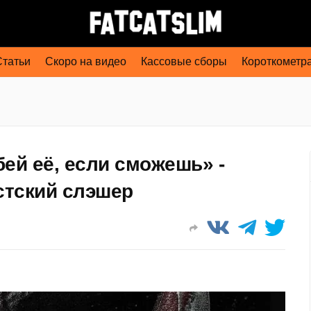
Статьи
Скоро на видео
Кассовые сборы
Короткометр
ей её, если сможешь» -
стский слэшер