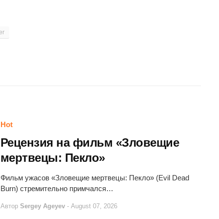
er
Hot
Рецензия на фильм «Зловещие
мертвецы: Пекло»
Фильм ужасов «Зловещие мертвецы: Пекло» (Evil Dead
Burn) стремительно примчался…
Автор
Sergey Ageyev
-
August 07, 2026