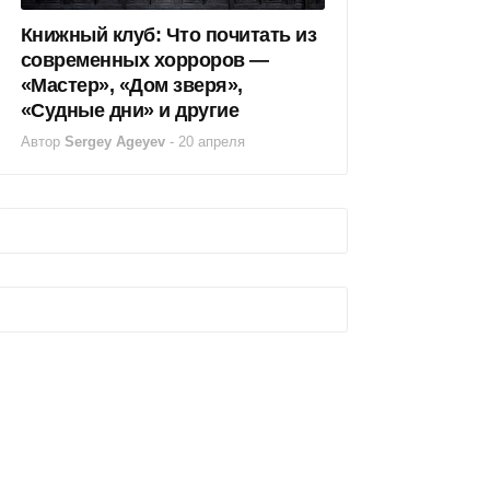
Книжный клуб: Что почитать из
современных хорроров —
«Мастер», «Дом зверя»,
«Судные дни» и другие
Автор
Sergey Ageyev
-
20 апреля