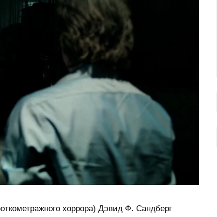
роткометражного хоррора) Дэвид Ф. Сандберг