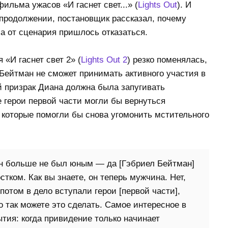
ильма ужасов «И гаснет свет...» (
Lights Out
). И
 продолжении, постановщик рассказал, почему
 а от сценария пришлось отказаться.
 «И гаснет свет 2» (
Lights Out 2
) резко поменялась,
л Бейтман не сможет принимать активного участия в
й призрак Диана должна была запугивать
 герои первой части могли бы вернуться
 которые помогли бы снова угомонить мстительного
н больше не был юным — да [Гэбриел Бейтман]
стком. Как вы знаете, он теперь мужчина. Нет,
потом в дело вступали герои [первой части],
о так можете это сделать. Самое интересное в
ия: когда привидение только начинает