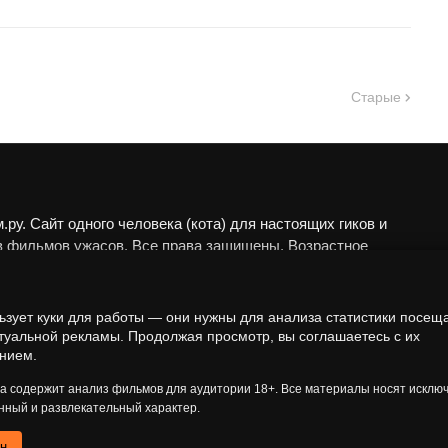
Старые
ру. Сайт одного человека (кота) для настоящих гиков и
в фильмов ужасов. Все права защищены. Возрастное
 18+.
алы представлены исключительно в развлекательных
ьзует куки для работы — они нужны для анализа статистики посещ
еских целях. Мы не пропагандируем запрещённые
туальной рекламы. Продолжая просмотр, вы соглашаетесь с их
а анализируем художественные произведения в рамках
нием.
 контекста.
та содержит анализ фильмов для аудитории 18+. Все материалы носят исклю
ный и развлекательный характер.
ен