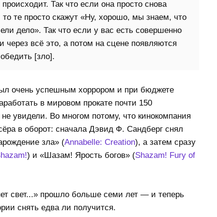
 происходит. Так что если она просто снова
то те просто скажут «Ну, хорошо, мы знаем, что
ели дело». Так что если у вас есть совершенно
и через всё это, а потом на сцене появляются
обедить [зло].
» был очень успешным хоррором и при бюджете
работать в мировом прокате почти 150
 не увидели. Во многом потому, что кинокомпания
ёра в оборот: сначала Дэвид Ф. Сандберг снял
арождение зла» (
Annabelle: Creation
), а затем сразу
hazam!
) и «Шазам! Ярость богов» (
Shazam! Fury of
нет свет...» прошло больше семи лет — и теперь
рии снять едва ли получится.