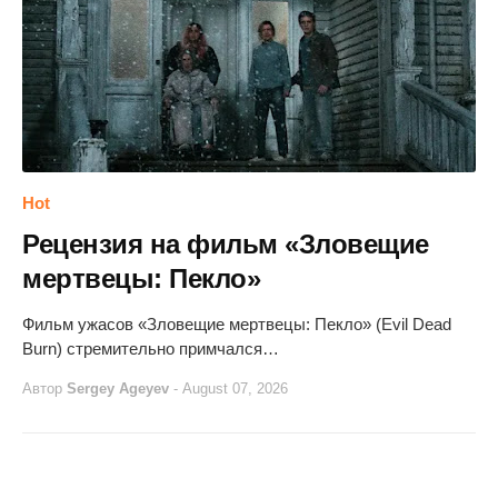
Hot
Рецензия на фильм «Зловещие
мертвецы: Пекло»
Фильм ужасов «Зловещие мертвецы: Пекло» (Evil Dead
Burn) стремительно примчался…
Автор
Sergey Ageyev
-
August 07, 2026