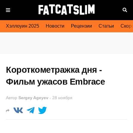
Хэллоуин 2025
Новости
Рецензии
Статьи
Скоро
Короткометражка дня -
Фильм ужасов Embrace
Автор
Sergey Ageyev
-
28 ноября