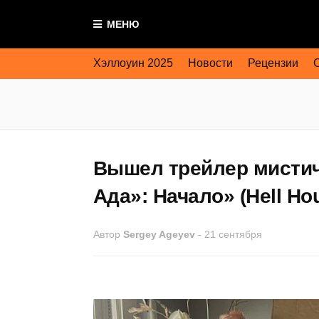
МЕНЮ
Хэллоуин 2025
Новости
Рецензии
Вышел трейлер мисти
Ада»: Начало» (Hell Ho
Автор
Sergey Ageyev
-
21 сентября