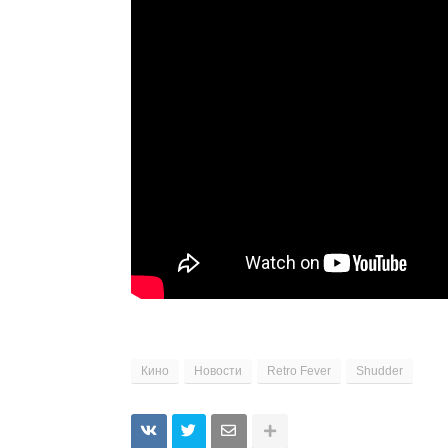
Кино
Новости
Retro Fever
Shudder