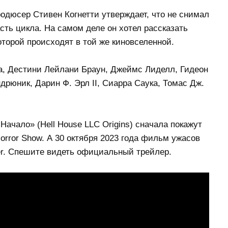
одюсер Стивен Когнетти утверждает, что не снимал
сть цикла. На самом деле он хотел рассказать
торой происходят в той же киновселенной.
а, Дестини Лейлани Браун, Джеймс Лиделл, Гидеон
дрюник, Дарин Ф. Эрл II, Сиарра Саука, Томас Дж.
ачало» (Hell House LLC Origins) сначала покажут
orror Show. А 30 октября 2023 года фильм ужасов
er. Спешите видеть официальный трейлер.