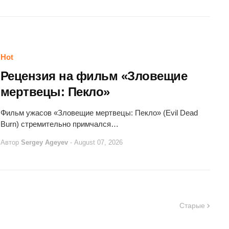
Hot
Рецензия на фильм «Зловещие
мертвецы: Пекло»
Фильм ужасов «Зловещие мертвецы: Пекло» (Evil Dead
Burn) стремительно примчался…
Автор
Sergey Ageyev
-
August 07, 2026
Старые