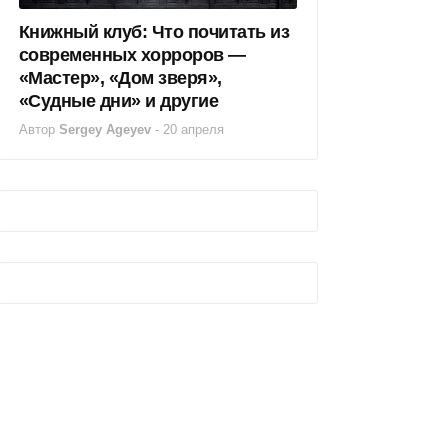
Книжный клуб: Что почитать из
современных хорроров —
«Мастер», «Дом зверя»,
«Судные дни» и другие
Автор
Sergey Ageyev
-
20 апреля