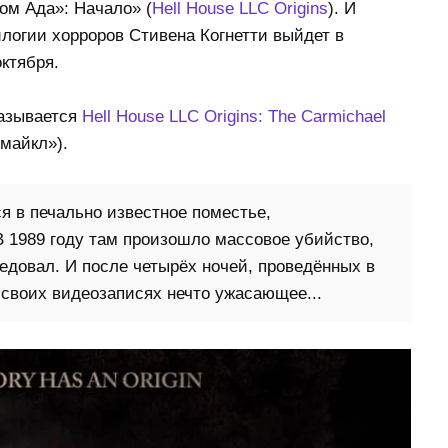
м Ада»: Начало» (
Hell House LLC Origins
). И
рилогии хорроров Стивена Когнетти выйдет в
ктября.
называется
Hell House LLC Origins: The Carmichael
майкл»).
я в печально известное поместье,
 1989 году там произошло массовое убийство,
ледовал. И после четырёх ночей, проведённых в
своих видеозаписях нечто ужасающее...