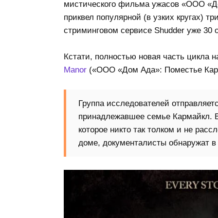
мистического фильма ужасов «ООО «До
приквел популярной (в узких кругах) т
стриминговом сервисе Shudder уже 30 о
Кстати, полностью новая часть цикла 
Manor
(«ООО «Дом Ада»: Поместье Кар
Группа исследователей отправляетс
принадлежавшее семье Кармайкл. В
которое никто так толком и не расс
доме, документалисты обнаружат в 