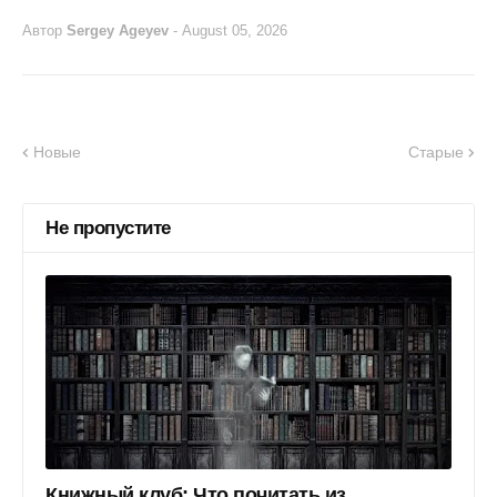
Автор
Sergey Ageyev
-
August 05, 2026
Новые
Старые
Не пропустите
Книжный клуб: Что почитать из