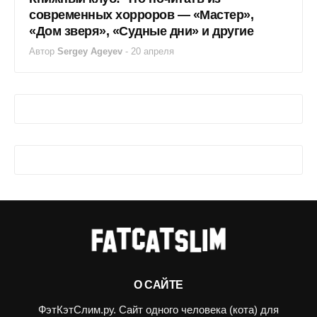
современных хорроров — «Мастер»,
«Дом зверя», «Судные дни» и другие
Автор
Sergey Ageyev
-
20 апреля
О САЙТЕ
ФэтКэтСлим.ру. Сайт одного человека (кота) для