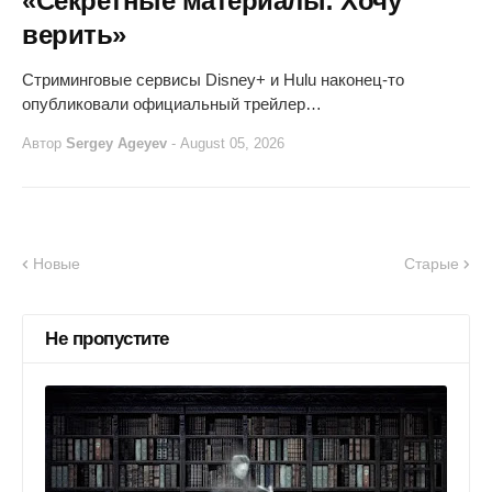
«Секретные материалы: Хочу
верить»
Стриминговые сервисы Disney+ и Hulu наконец-то
опубликовали официальный трейлер…
Автор
Sergey Ageyev
-
August 05, 2026
Новые
Старые
Не пропустите