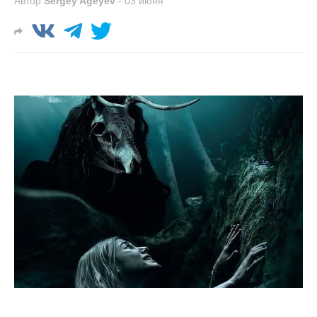
Автор
Sergey Ageyev
-
03 июня