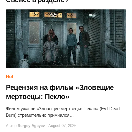
Hot
Рецензия на фильм «Зловещие
мертвецы: Пекло»
Фильм ужасов «Зловещие мертвецы: Пекло» (Evil Dead
Burn) стремительно примчался…
Автор
Sergey Ageyev
-
August 07, 2026