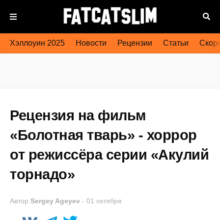
Хэллоуин 2025
Новости
Рецензии
Статьи
Скоро
Рецензия на фильм
«Болотная тварь» - хоррор
от режиссёра серии «Акулий
торнадо»
Автор
Sergey Ageyev
-
01 октября