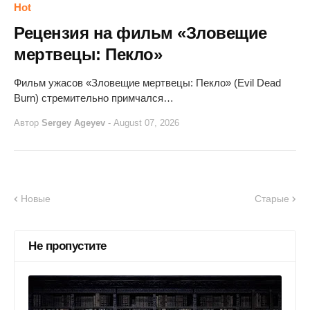
Hot
Рецензия на фильм «Зловещие
мертвецы: Пекло»
Фильм ужасов «Зловещие мертвецы: Пекло» (Evil Dead
Burn) стремительно примчался…
Автор
Sergey Ageyev
-
August 07, 2026
Новые
Старые
Не пропустите