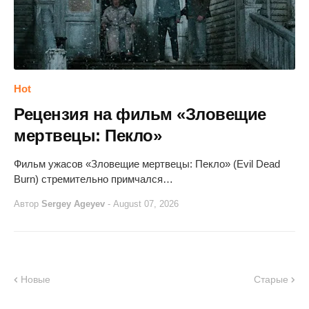
Hot
Рецензия на фильм «Зловещие
мертвецы: Пекло»
Фильм ужасов «Зловещие мертвецы: Пекло» (Evil Dead
Burn) стремительно примчался…
Автор
Sergey Ageyev
-
August 07, 2026
Новые
Старые