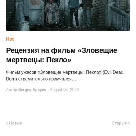
Hot
Рецензия на фильм «Зловещие
мертвецы: Пекло»
Фильм ужасов «Зловещие мертвецы: Пекло» (Evil Dead
Burn) стремительно примчался…
Автор
Sergey Ageyev
-
August 07, 2026
Новые
Старые