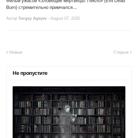
Фильм ужасов «Зловещие мертвецы: Пекло» (Evil Dead
Burn) стремительно примчался…
Автор
Sergey Ageyev
-
August 07, 2026
Новые
Старые
Не пропустите