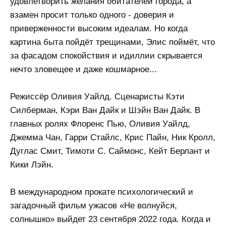
удовлетворить желания обитателей города, а
взамен просит только одного - доверия и
приверженности высоким идеалам. Но когда
картина быта пойдёт трещинами, Элис поймёт, что
за фасадом спокойствия и идиллии скрывается
нечто зловещее и даже кошмарное...
Режиссёр Оливия Уайлд. Сценаристы Кэти
Силберман, Кэри Ван Дайк и Шэйн Ван Дайк. В
главных ролях Флоренс Пью, Оливия Уайлд,
Джемма Чан, Гарри Стайлс, Крис Пайн, Ник Кролл,
Дуглас Смит, Тимоти С. Саймонс, Кейт Берлант и
Кики Лэйн.
В международном прокате психологический и
загадочный фильм ужасов «Не волнуйся,
солнышко» выйдет 23 сентября 2022 года. Когда и