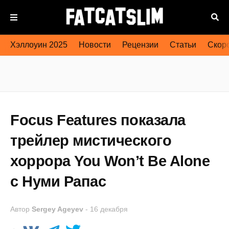
Хэллоуин 2025
Новости
Рецензии
Статьи
Скоро
Focus Features показала
трейлер мистического
хоррора You Won’t Be Alone
с Нуми Рапас
Автор
Sergey Ageyev
-
16 декабря