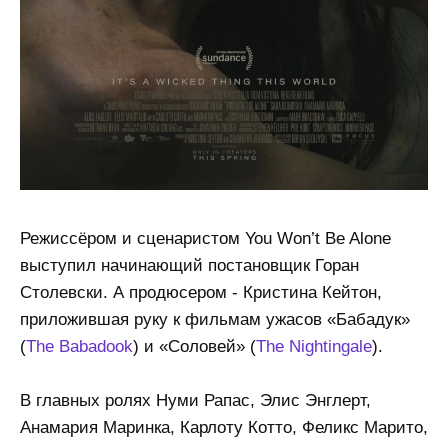
Режиссёром и сценаристом You Won’t Be Alone
выступил начинающий постановщик Горан
Столевски. А продюсером - Кристина Кейтон,
приложившая руку к фильмам ужасов «Бабадук»
(
The Babadook
) и «Соловей» (
The Nightingale
).
В главных ролях Нуми Рапас, Элис Энглерт,
Анамария Маринка, Карлоту Котто, Феликс Марито,