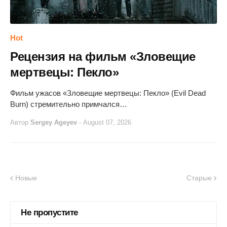
Hot
Рецензия на фильм «Зловещие
мертвецы: Пекло»
Фильм ужасов «Зловещие мертвецы: Пекло» (Evil Dead
Burn) стремительно примчался…
Автор
Sergey Ageyev
-
August 07, 2026
Новые
Старые
Не пропустите