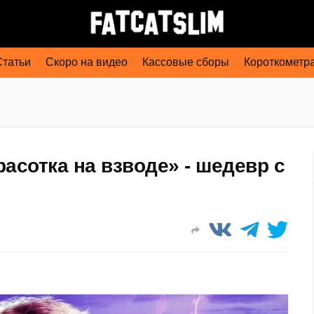
Статьи
Скоро на видео
Кассовые сборы
Короткометр
асотка на взводе» - шедевр с