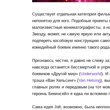
Существует отдельная категория фильм
непонятно для кого. Подобные проекты 
малоизвестные кинематографисты, а на
Звезду, может, не самую яркую или акт
подпереть кособокую конструкцию самог
комедийный боевик именно такого рода
Признаюсь честно, я давно не слежу за
навсегда останется бессмертной и упр
боевиков «Другой мир» (
Underworld
). И
трэша «Ван Хельсинг» (
Van Helsing
), в
главных ролях и передовым (на тот мо
героинь Бекинсейл я едва ли вспомню п
Сама идея Jolt, возможно, была неплох