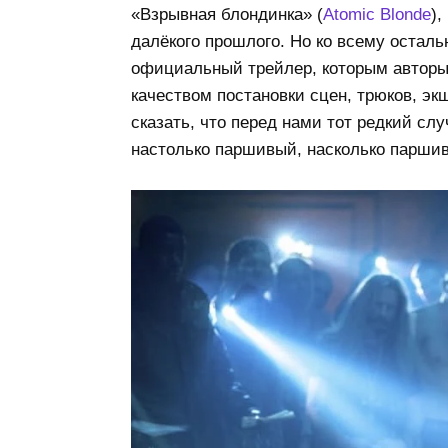
«Взрывная блондинка» (
Atomic Blonde
),
далёкого прошлого. Но ко всему остал
официальный трейлер, которым авторы
качеством постановки сцен, трюков, эк
сказать, что перед нами тот редкий сл
настолько паршивый, насколько паршив