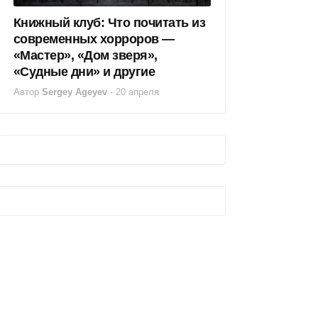
Книжный клуб: Что почитать из
современных хорроров —
«Мастер», «Дом зверя»,
«Судные дни» и другие
Автор
Sergey Ageyev
-
20 апреля