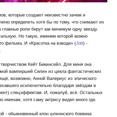
ов, которые создают неизвестно зачем и
легко определить хотя бы по тому, что снимают их
 главные роли берут как минимум одну звезду.
уальную. Но такую, именем которой можно
о фильма. И «Красотка на взводе» (
Jolt
) -
.
 творчеством Кейт Бекинсейл. Для меня она
ямой вампиршей Селин из цикла фантастических
 ещё, возможно, Анной Валериус из эпического
ыехавшего исключительно благодаря звёздам в
мент) спецэффектам. И, пожалуй, всё. Остальных
о именам, хотя саму актрису видел много где.
ой - обыкновенный клон шпионского боевика