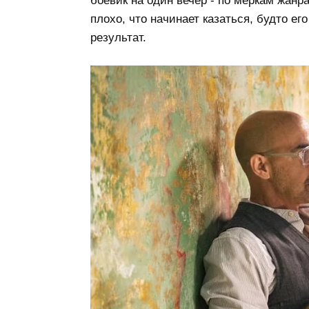
боевик на один вечер - по меркам жанра
плохо, что начинает казаться, будто ег
результат.