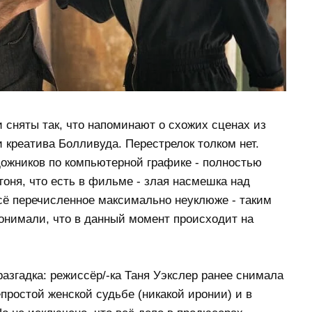
сняты так, что напоминают о схожих сценах из
и креатива Болливуда. Перестрелок толком нет.
ожников по компьютерной графике - полностью
оня, что есть в фильме - злая насмешка над
сё перечисленное максимально неуклюже - таким
онимали, что в данный момент происходит на
разгадка: режиссёр/-ка Таня Уэкслер ранее снимала
ростой женской судьбе (никакой иронии) и в