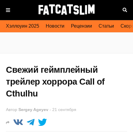
Хэллоуин 2025
Новости
Рецензии
Статьи
Скоро
Свежий геймплейный
трейлер хоррора Call of
Cthulhu
Автор
Sergey Ageyev
-
21 сентября