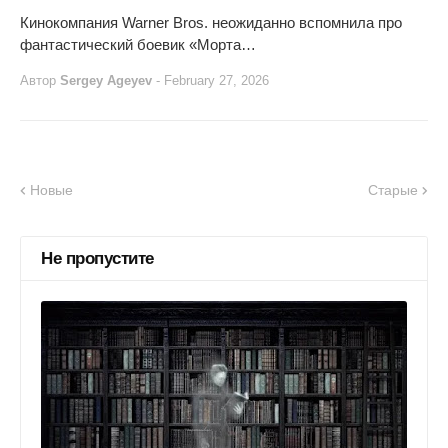
Кинокомпания Warner Bros. неожиданно вспомнила про
фантастический боевик «Морта…
Автор
Sergey Ageyev
-
February 27, 2026
Новые
Старые
Не пропустите