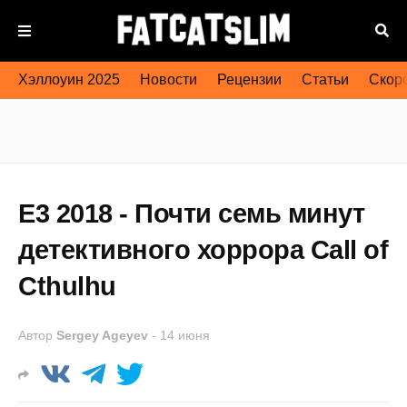
Хэллоуин 2025
Новости
Рецензии
Статьи
Скоро
E3 2018 - Почти семь минут
детективного хоррора Call of
Cthulhu
Автор
Sergey Ageyev
-
14 июня