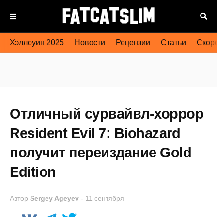
Хэллоуин 2025
Новости
Рецензии
Статьи
Скоро
Отличный сурвайвл-хоррор
Resident Evil 7: Biohazard
получит переиздание Gold
Edition
Автор
Sergey Ageyev
-
11 сентября