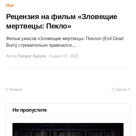
Hot
Рецензия на фильм «Зловещие
мертвецы: Пекло»
Фильм ужасов «Зловещие мертвецы: Пекло» (Evil Dead
Burn) стремительно примчался…
Автор
Sergey Ageyev
-
August 07, 2026
Новые
Старые
Не пропустите