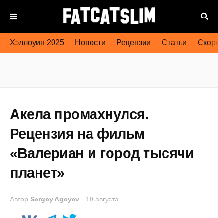
Хэллоуин 2025
Новости
Рецензии
Статьи
Скоро
Акела промахнулся.
Рецензия на фильм
«Валериан и город тысячи
планет»
Автор
Sergey Ageyev
-
10 августа