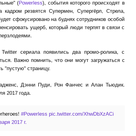
льные" (
Powerless
), события которого происходят в
а кадром резвятся Супермен, Супергёрл, Стрела,
удет сфокусировано на буднях сотрудников особой
енсировать ущерб, который люди терпят в связи с
перзлодеями.
witter сериала появились два промо-ролика, с
ься. Важно помнить, что они могут загружаться с
ь "пустую" страницу.
адженс, Дэнни Пуди, Рон Фанчес и Алан Тьюдик.
я 2017 года.
erheroes!
#Powerless
pic.twitter.com/XhwDbXzACi
варя 2017 г.