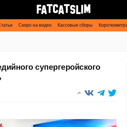
Статьи
Скоро на видео
Кассовые сборы
Короткометр
едийного супергеройского
»