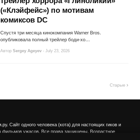
трейлер хоррора «Глиноликий»
(«Клэйфейс») по мотивам
комиксов DC
Спустя три месяца кинокомпания Warner Bros.
опубликовала полный трейлер боди-хо…
Автор
Sergey Ageyev
-
July 23, 2026
Старые
ру. Сайт одного человека (кота) для настоящих гиков и
в фильмов ужасов. Все права защищены. Возрастное
 18+.