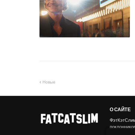
Новые
О САЙТЕ
ФэтКэтСлим.
поклоннико
ограничение