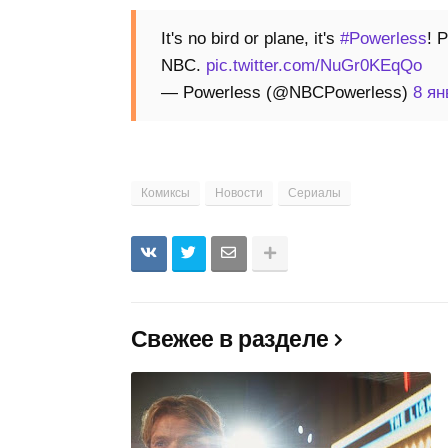
It's no bird or plane, it's
#Powerless
! 
NBC.
pic.twitter.com/NuGr0KEqQo
— Powerless (@NBCPowerless)
8 ян
Комиксы
Новости
Сериалы
Свежее в разделе