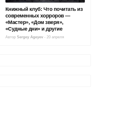
Книжный клуб: Что почитать из
современных хорроров —
«Мастер», «Дом зверя»,
«Судные дни» и другие
Автор
Sergey Ageyev
-
20 апреля