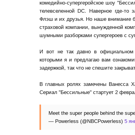
комедийно-супергеройское шоу "Бесси
телевселенной DC. Наверное где-то з
Флэш и их друзья. Но наше внимание б
страховой компании, вынужденной комп
шумными разборками супергероев с су
И вот не так давно в официальном T
которыми я и предлагаю вам ознакомит
задержкой, так что не спешите закрыват
В главных ролях замечены Ванесса Х
Сериал "Бессильные" стартует 2 феврал
Meet the super people behind the sup
— Powerless (@NBCPowerless)
5 ян