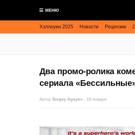
МЕНЮ
Хэллоуин 2025
Новости
Рецензии
Два промо-ролика ком
сериала «Бессильные
Автор
Sergey Ageyev
-
10 января