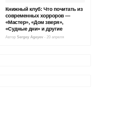
Книжный клуб: Что почитать из
современных хорроров —
«Мастер», «Дом зверя»,
«Судные дни» и другие
Автор
Sergey Ageyev
-
20 апреля