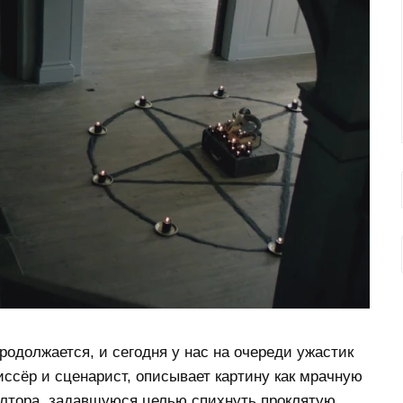
должается, и сегодня у нас на очереди ужастик
иссёр и сценарист, описывает картину как мрачную
елтора, задавшуюся целью спихнуть проклятую