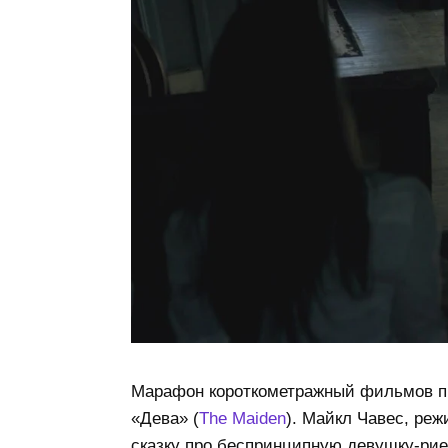
Марафон короткометражный фильмов про
«Дева» (
The Maiden
). Майкл Чавес, реж
сказку про беспринципную девушку-ри