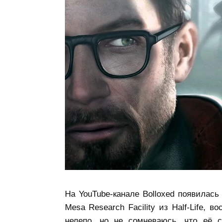
На YouTube-канале Bolloxed появилась
Mesa Research Facility из Half-Life, в
нелепо, но не сомневаюсь, что её с