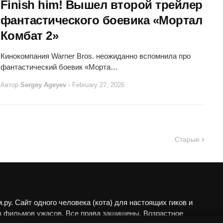
Finish him! Вышел второй трейлер
фантастического боевика «Мортал
Комбат 2»
Кинокомпания Warner Bros. неожиданно вспомнила про
фантастический боевик «Морта…
Автор
Sergey Ageyev
-
February 27, 2026
Старые
ру. Сайт одного человека (кота) для настоящих гиков и
в фильмов ужасов. Все права защищены. Возрастное