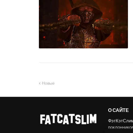
Новые
О САЙТЕ
ФэтКэтСлим.
поклоннико