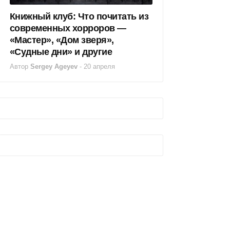
Книжный клуб: Что почитать из
современных хорроров —
«Мастер», «Дом зверя»,
«Судные дни» и другие
Автор
Sergey Ageyev
-
20 апреля